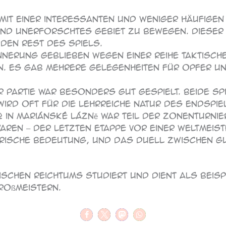
 mit einer interessanten und weniger häufigen
und unerforschtes Gebiet zu bewegen. Dieser 
den Rest des Spiels.
Erinnerung geblieben wegen einer Reihe taktisc
n. Es gab mehrere Gelegenheiten für Opfer u
r Partie war besonders gut gespielt. Beide Spi
wird oft für die lehrreiche Natur des Endspiels
2 in Mariánské Lázně war Teil der Zonenturnie
waren – der letzten Etappe vor einer Weltme
orische Bedeutung, und das Duell zwischen G
tischen Reichtums studiert und dient als Beis
roßmeistern.