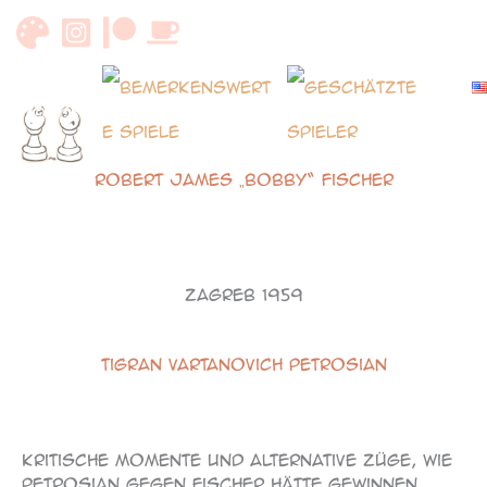
Zum
Inhalt
springen
Robert James „Bobby“ Fischer
Zagreb 1959
Tigran Vartanovich Petrosian
110
Kritische Momente und alternative Züge, wie
Petrosian gegen Fischer hätte gewinnen