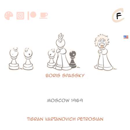
Zum
Inhalt
springen
Boris Spassky
Moscow 1969
Tigran Vartanovich Petrosian