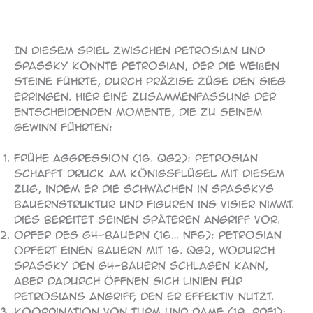
119
In diesem Spiel zwischen Petrosian und
Spassky konnte Petrosian, der die weißen
Steine führte, durch präzise Züge den Sieg
erringen. Hier eine Zusammenfassung der
entscheidenden Momente, die zu seinem
Gewinn führten:
Frühe Aggression (16. Qg2): Petrosian
schafft Druck am Königsflügel mit diesem
Zug, indem er die Schwächen in Spasskys
Bauernstruktur und Figuren ins Visier nimmt.
Dies bereitet seinen späteren Angriff vor.
Opfer des g4-Bauern (16… Nf6): Petrosian
opfert einen Bauern mit 16. Qg2, wodurch
Spassky den g4-Bauern schlagen kann,
aber dadurch öffnen sich Linien für
Petrosians Angriff, den er effektiv nutzt.
Koordination von Turm und Dame (19. Rdf1):