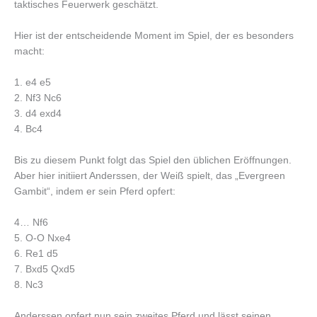
taktisches Feuerwerk geschätzt.
Hier ist der entscheidende Moment im Spiel, der es besonders
macht:
1. e4 e5
2. Nf3 Nc6
3. d4 exd4
4. Bc4
Bis zu diesem Punkt folgt das Spiel den üblichen Eröffnungen.
Aber hier initiiert Anderssen, der Weiß spielt, das „Evergreen
Gambit“, indem er sein Pferd opfert:
4… Nf6
5. O-O Nxe4
6. Re1 d5
7. Bxd5 Qxd5
8. Nc3
Anderssen opfert nun sein zweites Pferd und lässt seinen