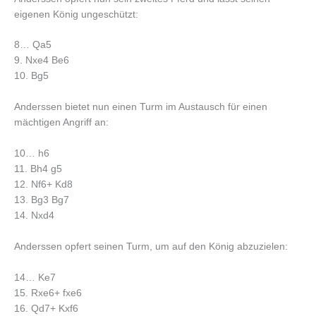
eigenen König ungeschützt:
8… Qa5
9. Nxe4 Be6
10. Bg5
Anderssen bietet nun einen Turm im Austausch für einen
mächtigen Angriff an:
10… h6
11. Bh4 g5
12. Nf6+ Kd8
13. Bg3 Bg7
14. Nxd4
Anderssen opfert seinen Turm, um auf den König abzuzielen:
14… Ke7
15. Rxe6+ fxe6
16. Qd7+ Kxf6