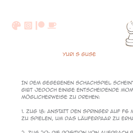
Zum
Inhalt
springen
Yuri S Guse
105
In dem gegebenen Schachspiel scheint 
gibt jedoch einige entscheidende Mom
möglicherweise zu drehen:
1. Zug 18: Anstatt den Springer auf f
zu spielen, um das Läuferpaar zu erha
2. Zug 20: Die Position von Auerbach