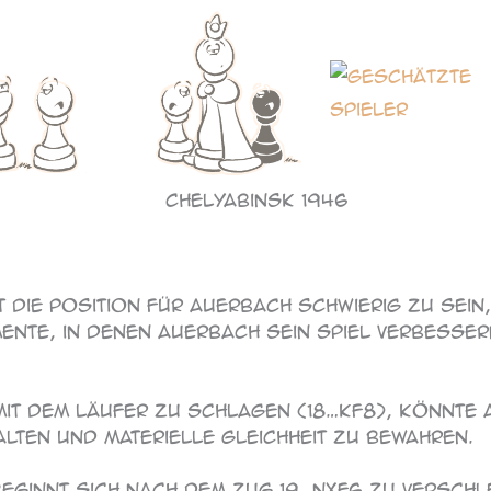
Chelyabinsk 1946
die Position für Auerbach schwierig zu sein, 
ente, in denen Auerbach sein Spiel verbesser
6 mit dem Läufer zu schlagen (18…Kf8), könnte 
lten und materielle Gleichheit zu bewahren.
 beginnt sich nach dem Zug 19…Nxf6 zu versch