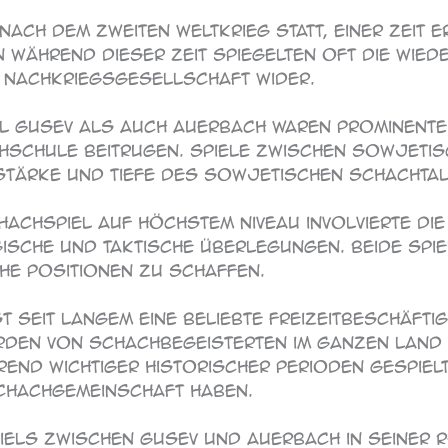
 nach dem Zweiten Weltkrieg statt, einer Zeit 
während dieser Zeit spiegelten oft die Wied
 Nachkriegsgesellschaft wider.
 Gusev als auch Auerbach waren prominente 
schule beitrugen. Spiele zwischen sowjetis
Stärke und Tiefe des sowjetischen Schachtal
Schachspiel auf höchstem Niveau involvierte 
ische und taktische Überlegungen. Beide Spie
he Positionen zu schaffen.
t seit langem eine beliebte Freizeitbeschäfti
rden von Schachbegeisterten im ganzen Land
rend wichtiger historischer Perioden gespie
Schachgemeinschaft haben.
iels zwischen Gusev und Auerbach in seiner R