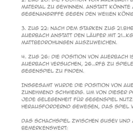
Material zu gewinnen. Anstatt könnte
Gegenangriffe gegen den weißen König
3. Zug 22: Nach dem starken Zug 21.Bh
Auerbach anstatt den Läufer mit 21…K
Mattbedrohungen auszuweichen.
4. Zug 26: Die Position von Auerbach 
Auerbach versuchen, 26…Rf8 zu spiele
Gegenspiel zu finden.
Insgesamt wurde die Position von Au
zunehmend schwierig. Um von dieser 
jede Gelegenheit für Gegenspiel nutze
herausfordernd gewesen, das Spiel v
Das Schachspiel zwischen Gusev und A
bemerkenswert: