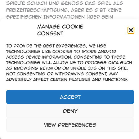
spielte Schach und genoss das Spiel als
Freizeitbeschäftigung, aber es gibt keine
spezifischen Informationen über sein
Lieblingsspiel oder bevorzugte
Manage Cookie
Eröffnungsvarianten. Einsteins
Consent
Beschäftigung mit Schach war eher
gelegentlich, und er verfolgte das Spiel
To provide the best experiences, we use
weder intensiv noch wettbewerbsorientiert.
technologies like cookies to store and/or
access device information. Consenting to these
Daher ist es schwierig, sein Lieblingsspiel
technologies will allow us to process data such
oder spezifische Strategien im Schach zu
as browsing behavior or unique IDs on this site.
benennen.
Not consenting or withdrawing consent, may
adversely affect certain features and functions.
Accept
Impressum
Deny
–
Datenschutz
View preferences
Copyright © 2023-2026